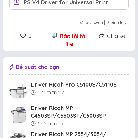
PS V4 Driver for Universal Print
53 lượt xem
| 0 bình luận
0
Chia sẻ
Báo lỗi tải
file
Đề xuất cho bạn
Driver Ricoh Pro C5100S/C5110S
3 năm trước
Driver Ricoh MP
C4503SP/C5503SP/C6003SP
3 năm trước
Driver Ricoh MP 2554/3054/