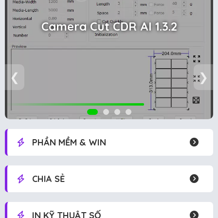
Camera Cut CDR AI 1.3.2
❮
❯
PHẦN MỀM & WIN
CHIA SẺ
IN KỸ THUẬT SỐ