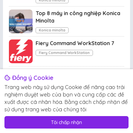
Konica minolta
Top 8 máy in công nghiệp Konica
Minolta
Konica minolta
Fiery Command WorkStation 7
Fiery Command WorkStation
Fiery Command WorkStation 6.8
Đồng ý Cookie
Fiery Command WorkStation
Trang web này sử dụng Cookie để nâng cao trải
Đề xuất cho bạn
nghiệm duyệt web của bạn và cung cấp các đề
xuất được cá nhân hóa. Bằng cách chấp nhận để
Fiery Command WorkStation 6.4
Driver Ricoh MP C8002/C6502
sử dụng trang web của chúng tôi
Fiery Command WorkStation
series
Tôi chấp nhận
3 năm trước