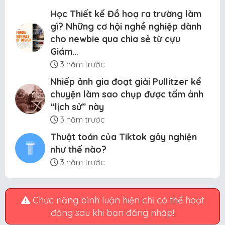
Học Thiết kế Đồ hoạ ra trường làm
gì? Những cơ hội nghề nghiệp dành
cho newbie qua chia sẻ từ cựu
Giám…
3 năm trước
Nhiếp ảnh gia đoạt giải Pullitzer kể
chuyện làm sao chụp được tấm ảnh
“lịch sử” này
3 năm trước
Thuật toán của Tiktok gây nghiện
như thế nào?
3 năm trước
Chức năng bình luận hiện chỉ có thể hoạt
động sau khi bạn đăng nhập!