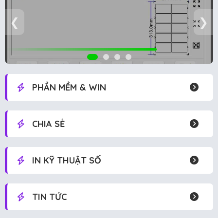
❮
❯
PHẦN MỀM & WIN
CHIA SẺ
IN KỸ THUẬT SỐ
TIN TỨC