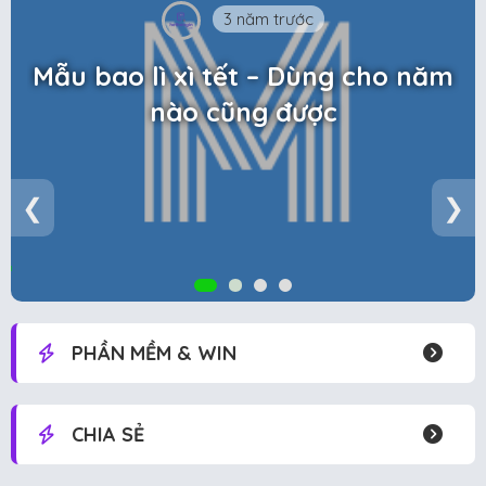
3 năm trước
Mẫu bao lì xì tết – Dùng cho năm
nào cũng được
❮
❯
PHẦN MỀM & WIN
CHIA SẺ