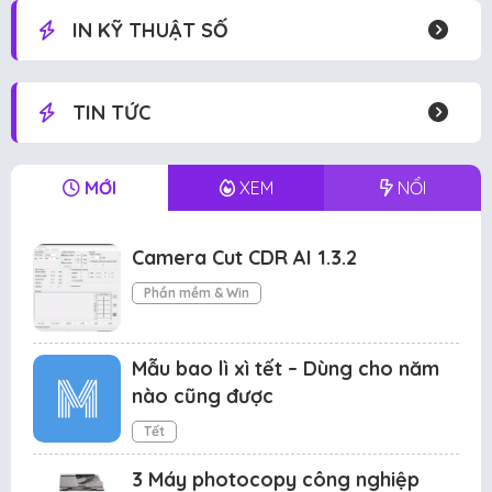
IN KỸ THUẬT SỐ
TIN TỨC
MỚI
XEM
NỔI
Camera Cut CDR AI 1.3.2
Phần mềm & Win
Mẫu bao lì xì tết – Dùng cho năm
nào cũng được
Tết
3 Máy photocopy công nghiệp