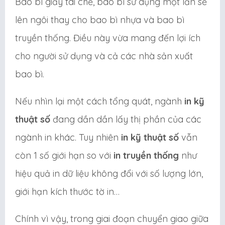
Bao bì giấy tái chế, bao bì sử dụng một lần sẽ
lên ngôi thay cho bao bì nhựa và bao bì
truyền thống. Điều này vừa mang đến lợi ích
cho người sử dụng và cả các nhà sản xuất
bao bì.
Nếu nhìn lại một cách tổng quát, ngành
in kỹ
thuật số
đang dần dần lấy thị phần của các
ngành in khác. Tuy nhiên
in kỹ thuật số
vẫn
còn 1 số giới hạn so với
in truyền thống
như
hiệu quả in dữ liệu không đổi với số lượng lớn,
giới hạn kích thước tờ in…
Chính vì vậy, trong giai đoạn chuyển giao giữa