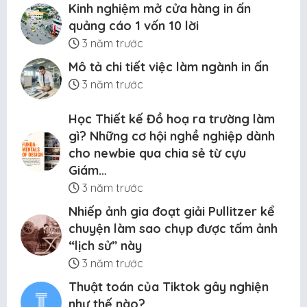
Kinh nghiệm mở cửa hàng in ấn
quảng cáo 1 vốn 10 lời
3 năm trước
Mô tả chi tiết việc làm ngành in ấn
3 năm trước
Học Thiết kế Đồ hoạ ra trường làm
gì? Những cơ hội nghề nghiệp dành
cho newbie qua chia sẻ từ cựu
Giám…
3 năm trước
Nhiếp ảnh gia đoạt giải Pullitzer kể
chuyện làm sao chụp được tấm ảnh
“lịch sử” này
3 năm trước
Thuật toán của Tiktok gây nghiện
như thế nào?