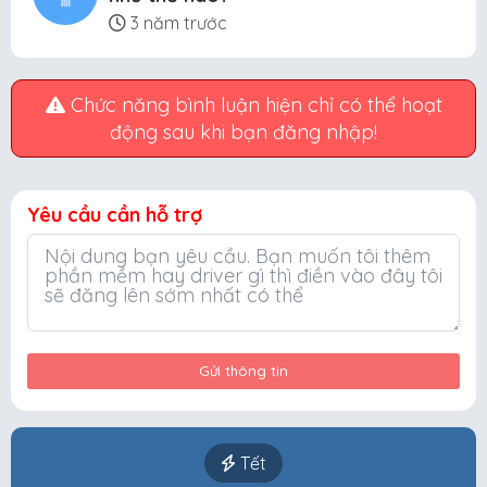
3 năm trước
Chức năng bình luận hiện chỉ có thể hoạt
động sau khi bạn đăng nhập!
Yêu cầu cần hỗ trợ
Gửi thông tin
Tết