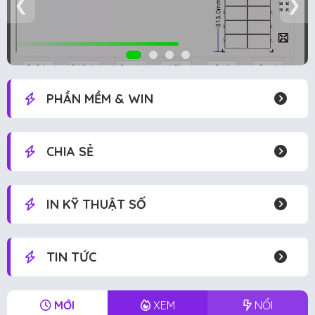
❮
❯
PHẦN MỀM & WIN
CHIA SẺ
IN KỸ THUẬT SỐ
TIN TỨC
MỚI
XEM
NỔI