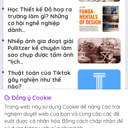
Học Thiết kế Đồ hoạ ra
trường làm gì? Những
cơ hội nghề nghiệp
dành…
Nhiếp ảnh gia đoạt giải
Pullitzer kể chuyện làm
sao chụp được tấm ảnh
“lịch…
Thuật toán của Tiktok
gây nghiện như thế
nào?
Đồng ý Cookie
Trang web này sử dụng Cookie để nâng cao trải
Đề xuất cho bạn
nghiệm duyệt web của bạn và cung cấp các đề
Chia sẻ
Gia công
Hướng dẫn
In Kỹ Thuật Số
xuất được cá nhân hóa. Bằng cách chấp nhận để
In Offset & Siêu tốc
Kiến thức
Phần mềm & Win
Tin tức
Driver Ricoh MP