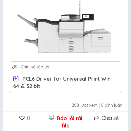
Chia sẻ tập tin
PCL6 Driver for Universal Print Win
64 & 32 bit
208 lượt xem
| 0 bình luận
0
Chia sẻ
Báo lỗi tải
file