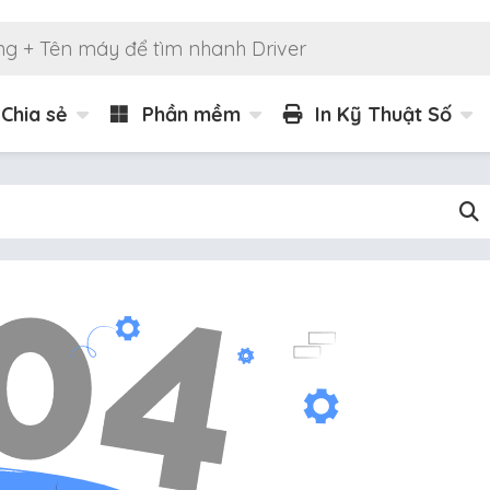
Chia sẻ
Phần mềm
In Kỹ Thuật Số