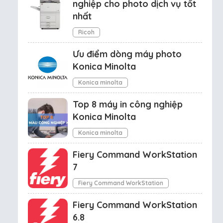
nghiệp cho photo dịch vụ tốt
nhất
Ricoh
Ưu điểm dòng máy photo
Konica Minolta
Konica minolta
Top 8 máy in công nghiệp
Konica Minolta
Konica minolta
Fiery Command WorkStation
7
Fiery Command WorkStation
Fiery Command WorkStation
6.8