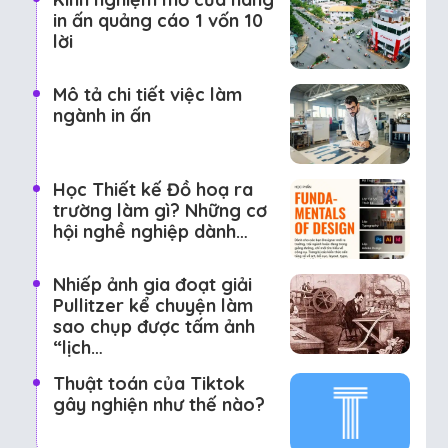
in ấn quảng cáo 1 vốn 10
lời
Mô tả chi tiết việc làm
ngành in ấn
Học Thiết kế Đồ hoạ ra
trường làm gì? Những cơ
hội nghề nghiệp dành…
Nhiếp ảnh gia đoạt giải
Pullitzer kể chuyện làm
sao chụp được tấm ảnh
“lịch…
Thuật toán của Tiktok
gây nghiện như thế nào?