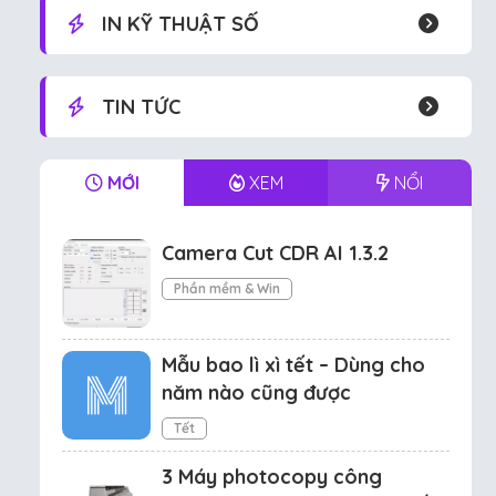
IN KỸ THUẬT SỐ
TIN TỨC
MỚI
XEM
NỔI
Camera Cut CDR AI 1.3.2
Phần mềm & Win
Mẫu bao lì xì tết – Dùng cho
năm nào cũng được
Tết
3 Máy photocopy công