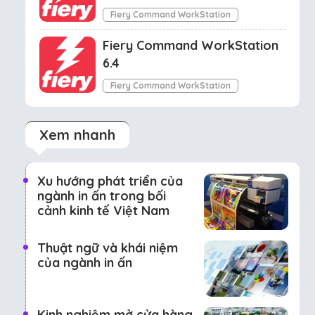
Fiery Command WorkStation
Fiery Command WorkStation
6.4
Fiery Command WorkStation
Xem nhanh
Xu hướng phát triển của
ngành in ấn trong bối
cảnh kinh tế Việt Nam
Thuật ngữ và khái niệm
của ngành in ấn
Kinh nghiệm mở cửa hàng