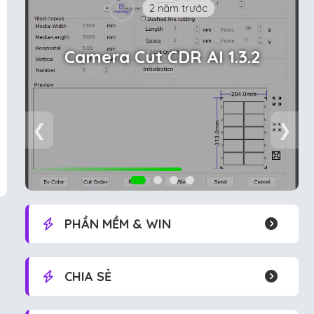
2 năm trước
Camera Cut CDR AI 1.3.2
❮
❯
PHẦN MỀM & WIN
CHIA SẺ