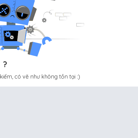
?
ếm, có vẽ như không tồn tại :)