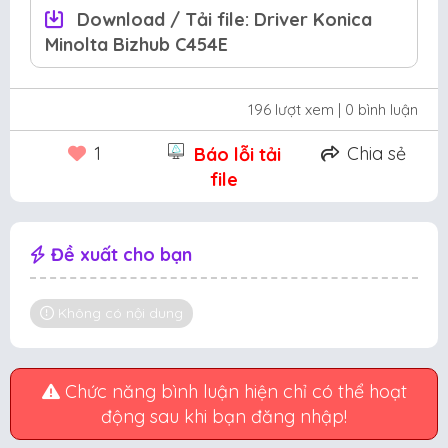
Download / Tải file: Driver Konica
Minolta Bizhub C454E
196 lượt xem
| 0 bình luận
1
Chia sẻ
Báo lỗi tải
file
Đề xuất cho bạn
Không có nội dung
Chức năng bình luận hiện chỉ có thể hoạt
động sau khi bạn đăng nhập!