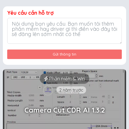
Yêu cầu cần hỗ trợ
Gửi thông tin
Phần mềm & Win
2 năm trước
Camera Cut CDR AI 1.3.2