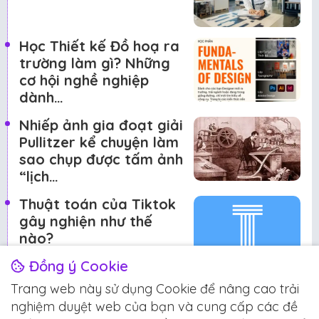
Học Thiết kế Đồ hoạ ra
trường làm gì? Những
cơ hội nghề nghiệp
dành…
Nhiếp ảnh gia đoạt giải
Pullitzer kể chuyện làm
sao chụp được tấm ảnh
“lịch…
Thuật toán của Tiktok
gây nghiện như thế
nào?
Đồng ý Cookie
Trang web này sử dụng Cookie để nâng cao trải
Đề xuất cho bạn
nghiệm duyệt web của bạn và cung cấp các đề
Chia sẻ
Gia công
Hướng dẫn
In Kỹ Thuật Số