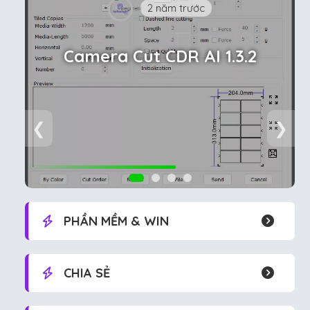
2 năm trước
Camera Cut CDR AI 1.3.2
❮
❯
PHẦN MỀM & WIN
CHIA SẺ