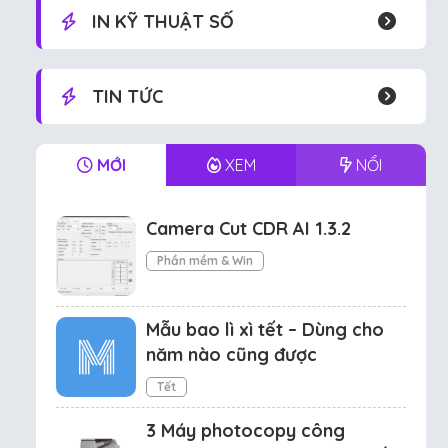
IN KỸ THUẬT SỐ
TIN TỨC
MỚI
XEM
NỔI
Camera Cut CDR AI 1.3.2
Phần mềm & Win
Mẫu bao lì xì tết – Dùng cho
năm nào cũng được
Tết
3 Máy photocopy công