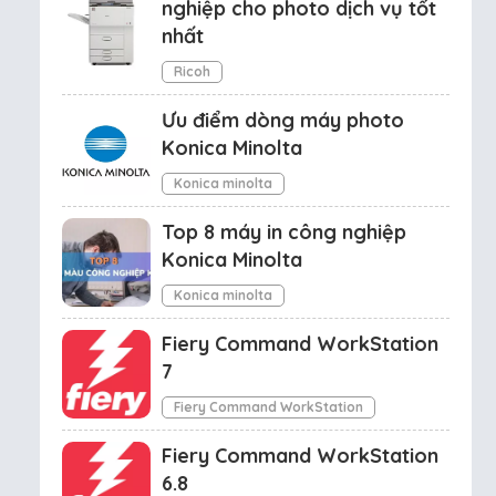
nghiệp cho photo dịch vụ tốt
nhất
Ricoh
Ưu điểm dòng máy photo
Konica Minolta
Konica minolta
Top 8 máy in công nghiệp
Konica Minolta
Konica minolta
Fiery Command WorkStation
7
Fiery Command WorkStation
Fiery Command WorkStation
6.8