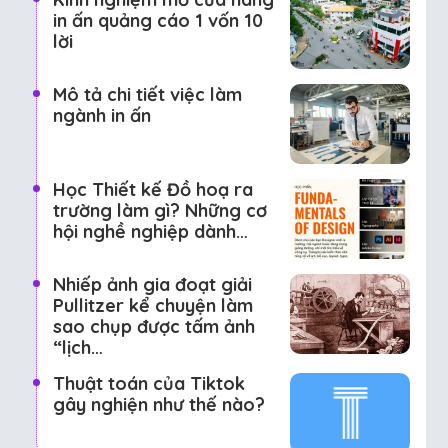
in ấn quảng cáo 1 vốn 10
lời
Mô tả chi tiết việc làm
ngành in ấn
Học Thiết kế Đồ hoạ ra
trường làm gì? Những cơ
hội nghề nghiệp dành…
Nhiếp ảnh gia đoạt giải
Pullitzer kể chuyện làm
sao chụp được tấm ảnh
“lịch…
Thuật toán của Tiktok
gây nghiện như thế nào?