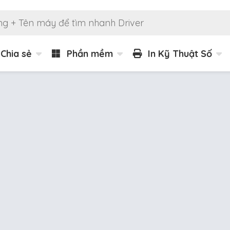
Chia sẻ
Phần mềm
In Kỹ Thuật Số