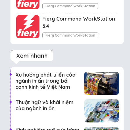
Fiery Command WorkStation
Fiery Command WorkStation
6.4
Fiery Command WorkStation
Xem nhanh
Xu hướng phát triển của
ngành in ấn trong bối
cảnh kinh tế Việt Nam
Thuật ngữ và khái niệm
của ngành in ấn
Kinh nghiệm mở cửa hàng