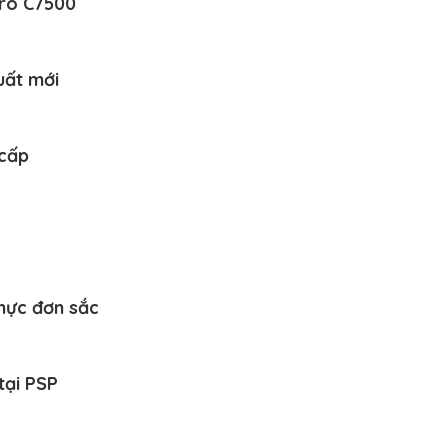
Pro C7500
uất mới
 cấp
 mực đơn sắc
tại PSP