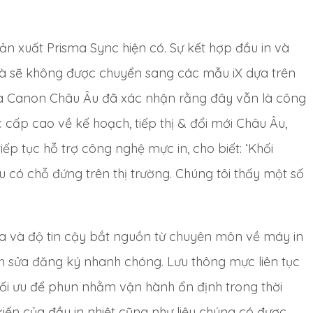
n xuất Prisma Sync hiện có. Sự kết hợp đầu in và
và sẽ không được chuyển sang các mẫu iX dựa trên
a Canon Châu Âu đã xác nhận rằng đây vẫn là công
 cấp cao về kế hoạch, tiếp thị & đổi mới Châu Âu,
iếp tục hỗ trợ công nghệ mực in, cho biết: ‘Khối
u có chỗ đứng trên thị trường. Chúng tôi thấy một số
a và độ tin cậy bắt nguồn từ chuyên môn về máy in
h sửa đăng ký nhanh chóng. Lưu thông mực liên tục
tối ưu để phun nhằm vận hành ổn định trong thời
kiến của đầu in nhiệt cũng như liệu chúng có được