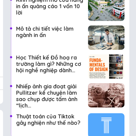
in ấn quảng cáo 1 vốn 10
lời
Mô tả chi tiết việc làm
ngành in ấn
Học Thiết kế Đồ hoạ ra
trường làm gì? Những cơ
hội nghề nghiệp dành…
Nhiếp ảnh gia đoạt giải
Pullitzer kể chuyện làm
sao chụp được tấm ảnh
“lịch…
Thuật toán của Tiktok
gây nghiện như thế nào?