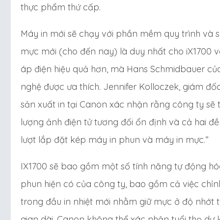
thực phẩm thứ cấp.
Máy in mới sẽ chạy với phần mềm quy trình và sả
mực mới (cho đến nay) là duy nhất cho iX1700 
áp điện hiệu quả hơn, mà Hans Schmidbauer củ
nghệ được ưa thích. Jennifer Kolloczek, giám đốc
sản xuất in tại Canon xác nhận rằng công ty sẽ t
lượng ảnh điện tử tương đối ổn định và cả hai đề
lượt lắp đặt kép máy in phun và máy in mực.”
IX1700 sẽ bao gồm một số tính năng tự động hó
phun hiện có của công ty, bao gồm cả việc chỉn
trong đầu in nhiệt mới nhằm giữ mực ở độ nhớt 
gian dài. Canon không thể xác nhận tuổi thọ dự 