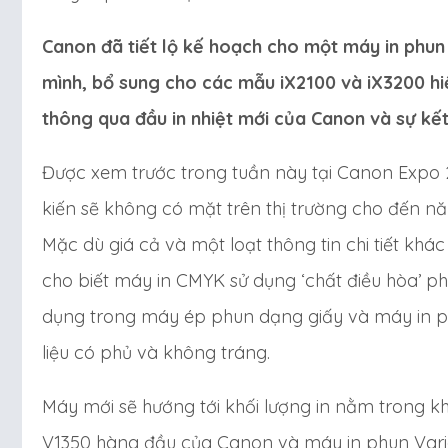
Canon đã tiết lộ kế hoạch cho một máy in phun
mình, bổ sung cho các mẫu iX2100 và iX3200 hi
thông qua đầu in nhiệt mới của Canon và sự kế
Được xem trước trong tuần này tại Canon Expo 
kiến sẽ không có mặt trên thị trường cho đến n
Mặc dù giá cả và một loạt thông tin chi tiết kh
cho biết máy in CMYK sử dụng ‘chất điều hòa’ ph
dụng trong máy ép phun dạng giấy và máy in ph
liệu có phủ và không tráng.
Máy mới sẽ hướng tới khối lượng in nằm trong 
V1350 hàng đầu của Canon và máy in phun Vario