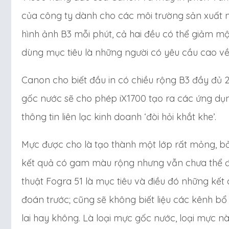
của công ty dành cho các môi trường sản xuất n
hình ảnh B3 mỗi phút, cả hai đều có thể giảm một
dùng mục tiêu là những người có yêu cầu cao v
Canon cho biết đầu in có chiều rộng B3 đầy đủ
gốc nước sẽ cho phép iX1700 tạo ra các ứng dụng 
thông tin liên lạc kinh doanh ‘đòi hỏi khắt khe’.
Mực được cho là tạo thành một lớp rất mỏng, b
kết quả có gam màu rộng nhưng vẫn chưa thể địn
thuật Fogra 51 là mục tiêu và điều đó những kết
đoán trước; cũng sẽ không biết liệu các kênh b
lai hay không. Là loại mực gốc nước, loại mực 