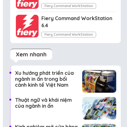
Fiery Command WorkStation
Fiery Command WorkStation
6.4
Fiery Command WorkStation
Xem nhanh
Xu hướng phát triển của
ngành in ấn trong bối
cảnh kinh tế Việt Nam
Thuật ngữ và khái niệm
của ngành in ấn
Kinh nghiệm mở cửa hàng