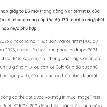
 nạp giấy tờ B3 mới trong dòng VarioPrint iX của
ện có, nhưng cung cấp tốc độ 170 tờ A4 trang/phút
t hợp mực phù hợp.
2023 ở Yokohama, Nhật Bản, VarioPrint iX1700 dự
ăm 2025, nhưng sẽ được trưng bày tại drupa 2024.
ác chưa được xác nhận tại thông báo này, Canon đã
un tia giống như lớp sơn lót ColorGrip đã được sử
un dạng web, để cho phép in trên nhiều loại vật
khoảng có thể đạt được với máy in mực ImagePress
Print iX2100/3200, đồng thời hoàn thiện sản phẩm