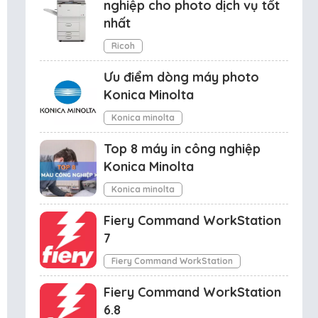
nghiệp cho photo dịch vụ tốt
nhất
Ricoh
Ưu điểm dòng máy photo
Konica Minolta
Konica minolta
Top 8 máy in công nghiệp
Konica Minolta
Konica minolta
Fiery Command WorkStation
7
Fiery Command WorkStation
Fiery Command WorkStation
6.8