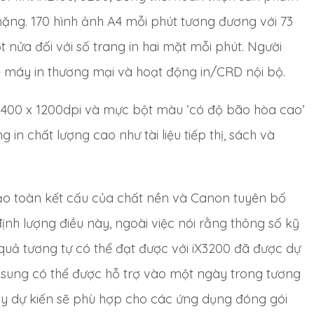
ặng. 170 hình ảnh A4 mỗi phút tương đương với 73
 nửa đối với số trang in hai mặt mỗi phút. Người
ề máy in thương mại và hoạt động in/CRD nội bộ.
 2400 x 1200dpi và mực bột màu ‘có độ bão hòa cao’
in chất lượng cao như tài liệu tiếp thị, sách và
ảo toàn kết cấu của chất nền và Canon tuyên bố
h lượng điều này, ngoài việc nói rằng thông số kỹ
 quả tương tự có thể đạt được với iX3200 đã được dự
ổ sung có thể được hỗ trợ vào một ngày trong tương
này dự kiến sẽ phù hợp cho các ứng dụng đóng gói