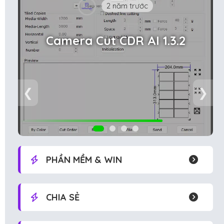
2 năm trước
Camera Cut CDR AI 1.3.2
❮
❯
PHẦN MỀM & WIN
CHIA SẺ