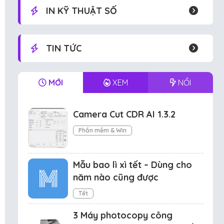
IN KỸ THUẬT SỐ
TIN TỨC
MỚI
XEM
NỔI
Camera Cut CDR AI 1.3.2
Phần mềm & Win
Mẫu bao lì xì tết – Dùng cho
năm nào cũng được
Tết
3 Máy photocopy công