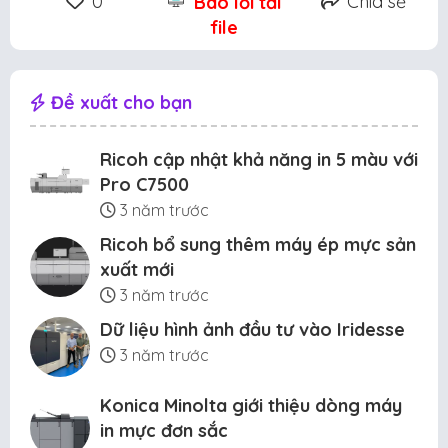
0
Chia sẻ
Báo lỗi tải
file
Đề xuất cho bạn
Ricoh cập nhật khả năng in 5 màu với
Pro C7500
3 năm trước
Ricoh bổ sung thêm máy ép mực sản
xuất mới
3 năm trước
Dữ liệu hình ảnh đầu tư vào Iridesse
3 năm trước
Konica Minolta giới thiệu dòng máy
in mực đơn sắc