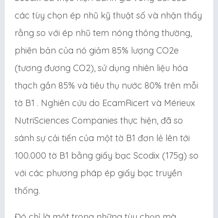
các tùy chọn ép nhũ kỹ thuật số và nhận thấy
rằng so với ép nhũ tem nóng thông thường,
phiên bản của nó giảm 85% lượng CO2e
(tương đương CO2), sử dụng nhiên liệu hóa
thạch gần 85% và tiêu thụ nước 80% trên mỗi
tờ B1 . Nghiên cứu do EcamRicert và Mérieux
NutriSciences Companies thực hiện, đã so
sánh sự cải tiến của một tờ B1 đơn lẻ lên tới
100.000 tờ B1 bằng giấy bạc Scodix (175g) so
với các phương pháp ép giấy bạc truyền
thống.
Đó chỉ là một trong những tùy chọn mà