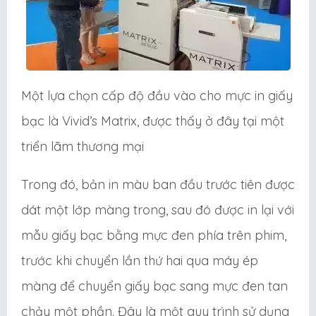
Một lựa chọn cấp độ đầu vào cho mực in giấy
bạc là Vivid’s Matrix, được thấy ở đây tại một
triển lãm thương mại
Trong đó, bản in màu ban đầu trước tiên được
dát một lớp màng trong, sau đó được in lại với
mẫu giấy bạc bằng mực đen phía trên phim,
trước khi chuyển lần thứ hai qua máy ép
màng để chuyển giấy bạc sang mực đen tan
chảy một phần. Đây là một quy trình sử dụng