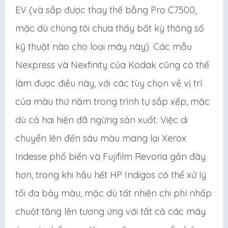
EV (và sắp được thay thế bằng Pro C7500,
mặc dù chúng tôi chưa thấy bất kỳ thông số
kỹ thuật nào cho loại máy này). Các mẫu
Nexpress và Nexfinity của Kodak cũng có thể
làm được điều này, với các tùy chọn về vị trí
của màu thứ năm trong trình tự sắp xếp, mặc
dù cả hai hiện đã ngừng sản xuất. Việc di
chuyển lên đến sáu màu mang lại Xerox
Iridesse phổ biến và Fujifilm Revoria gần đây
hơn, trong khi hầu hết HP Indigos có thể xử lý
tối đa bảy màu, mặc dù tất nhiên chi phí nhấp
chuột tăng lên tương ứng với tất cả các máy