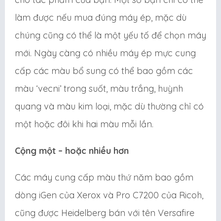
làm được nếu mua đúng máy ép, mặc dù
chúng cũng có thể là một yếu tố để chọn máy
mới. Ngày càng có nhiều máy ép mực cung
cấp các màu bổ sung có thể bao gồm các
màu ‘vecni’ trong suốt, màu trắng, huỳnh
quang và màu kim loại, mặc dù thường chỉ có
một hoặc đôi khi hai màu mỗi lần.
Cộng một – hoặc nhiều hơn
Các máy cung cấp màu thứ năm bao gồm
dòng iGen của Xerox và Pro C7200 của Ricoh,
cũng được Heidelberg bán với tên Versafire