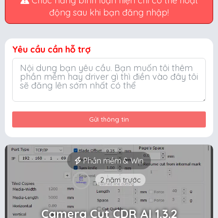
Chức năng bình luận hiện chỉ có thể hoạt
động sau khi bạn đăng nhập!
Yêu cầu cần hỗ trợ
Gửi thông tin
Phần mềm & Win
2 năm trước
Camera Cut CDR AI 1.3.2