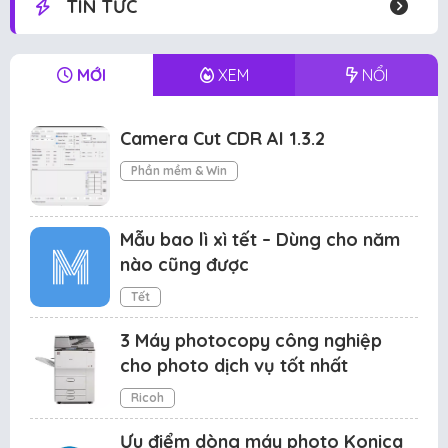
TIN TỨC
MỚI
XEM
NỔI
Camera Cut CDR AI 1.3.2
Phần mềm & Win
Mẫu bao lì xì tết – Dùng cho năm
nào cũng được
Tết
3 Máy photocopy công nghiệp
cho photo dịch vụ tốt nhất
Ricoh
Ưu điểm dòng máy photo Konica