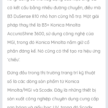
có kết cấu bằng nhiều đường chuyền, điều mà
B3 DuSense 810 nhỏ hơn cũng hỗ trợ. Một giải
pháp thay thế là B3+ Konica Minolta
AccurioShine 3600, sử dụng công nghệ của
MGI, trong đó Konica Minolta nắm giữ cổ
phần đáng kể. Nó cũng có thể tạo ra hiệu ứng
‘chiều’.
Đứng đầu trong thị trường trang trí kỹ thuật
số là các dòng sản phẩm từ Konica
Minolta/MGI và Scodix. Đây là những thiết bị
sản xuất công nghiệp chuyên dụng cung cấp
sơn bóng và giấy bạc UV, trong đó Scodix