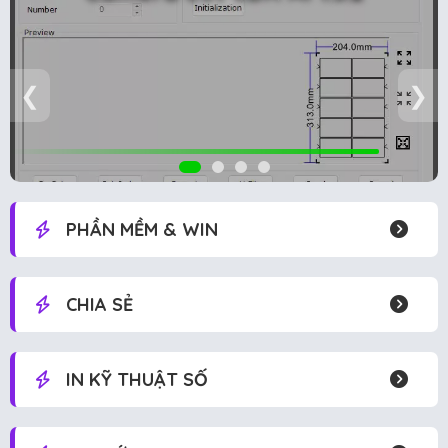
❮
❯
PHẦN MỀM & WIN
CHIA SẺ
IN KỸ THUẬT SỐ