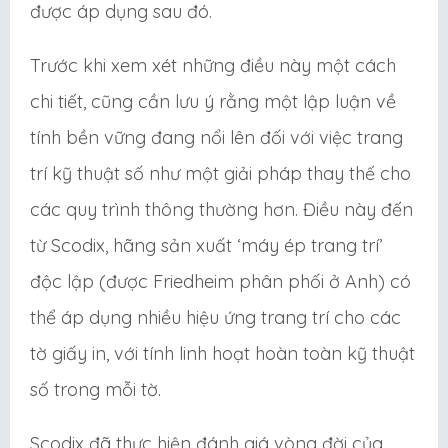
được áp dụng sau đó.
Trước khi xem xét những điều này một cách
chi tiết, cũng cần lưu ý rằng một lập luận về
tính bền vững đang nổi lên đối với việc trang
trí kỹ thuật số như một giải pháp thay thế cho
các quy trình thông thường hơn. Điều này đến
từ Scodix, hãng sản xuất ‘máy ép trang trí’
độc lập (được Friedheim phân phối ở Anh) có
thể áp dụng nhiều hiệu ứng trang trí cho các
tờ giấy in, với tính linh hoạt hoàn toàn kỹ thuật
số trong mỗi tờ.
Scodix đã thực hiện đánh giá vòng đời của