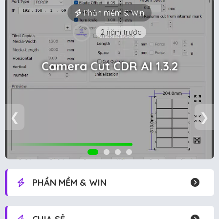
Phần mềm & Win
2 năm trước
Camera Cut CDR AI 1.3.2
❮
❯
PHẦN MỀM & WIN