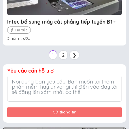
Intec bổ sung máy cắt phẳng tiếp tuyến B1+
Tin tức
3 năm trước
1
2
❯
Yêu cầu cần hỗ trợ
Gửi thông tin