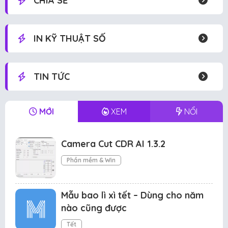
CHIA SẺ
IN KỸ THUẬT SỐ
TIN TỨC
MỚI
XEM
NỔI
Camera Cut CDR AI 1.3.2
Phần mềm & Win
Mẫu bao lì xì tết – Dùng cho năm
nào cũng được
Tết