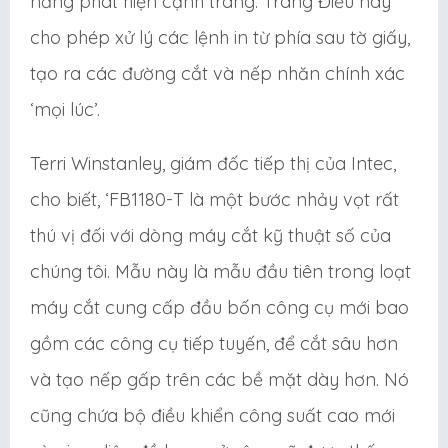
năng phát hiện cạnh trang. Trang Điều này
cho phép xử lý các lệnh in từ phía sau tờ giấy,
tạo ra các đường cắt và nếp nhăn chính xác
‘mọi lúc’.
Terri Winstanley, giám đốc tiếp thị của Intec,
cho biết, ‘FB1180-T là một bước nhảy vọt rất
thú vị đối với dòng máy cắt kỹ thuật số của
chúng tôi. Mẫu này là mẫu đầu tiên trong loạt
máy cắt cung cấp đầu bốn công cụ mới bao
gồm các công cụ tiếp tuyến, để cắt sâu hơn
và tạo nếp gấp trên các bề mặt dày hơn. Nó
cũng chứa bộ điều khiển công suất cao mới