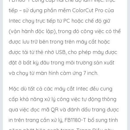
tiếp – sử dụng phần mềm ColorCut Pro của
Intec chạy trực tiếp từ PC hoặc chế độ giữ
(vận hành độc lập), trong đó công việc có thể
được lưu trữ bên trong trên máy cắt hoặc
được tải từ thẻ nhớ USB, cho phép máy được
đặt ở bất kỳ đâu trong môi trường sản xuất
và chạy từ màn hình cảm ứng 7 inch.
Mặc dù tất cả các máy cắt Intec đều cung
cấp khả năng xử lý công việc tự động thông
qua việc đọc mã QR và đánh dấu trang được
in trên trang cần xử lý, FB1180-T bổ sung tính