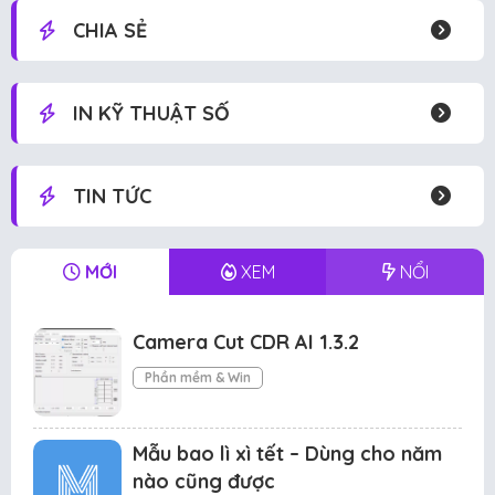
CHIA SẺ
IN KỸ THUẬT SỐ
TIN TỨC
MỚI
XEM
NỔI
Camera Cut CDR AI 1.3.2
Phần mềm & Win
Mẫu bao lì xì tết – Dùng cho năm
nào cũng được