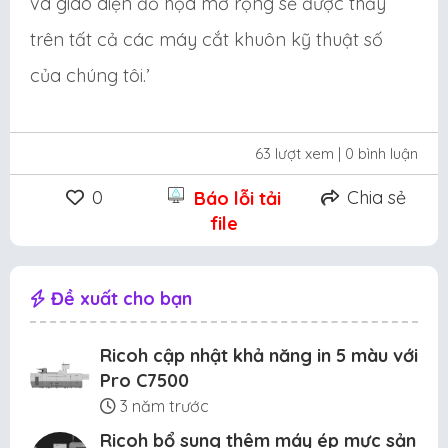
và giao diện đồ họa mở rộng sẽ được thấy
trên tất cả các máy cắt khuôn kỹ thuật số
của chúng tôi.’
63 lượt xem
| 0 bình luận
0
Chia sẻ
Báo lỗi tải
file
Đề xuất cho bạn
Ricoh cập nhật khả năng in 5 màu với
Pro C7500
3 năm trước
Ricoh bổ sung thêm máy ép mực sản