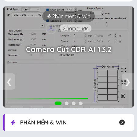
Phần mềm & Win
2 năm trước
Camera Cut CDR AI 1.3.2
❮
❯
PHẦN MỀM & WIN