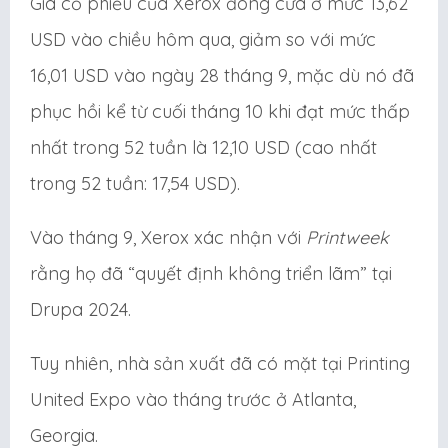
Giá cổ phiếu của Xerox đóng cửa ở mức 13,62
USD vào chiều hôm qua, giảm so với mức
16,01 USD vào ngày 28 tháng 9, mặc dù nó đã
phục hồi kể từ cuối tháng 10 khi đạt mức thấp
nhất trong 52 tuần là 12,10 USD (cao nhất
trong 52 tuần: 17,54 USD).
Vào tháng 9, Xerox xác nhận với
Printweek
rằng họ đã “quyết định không triển lãm” tại
Drupa 2024.
Tuy nhiên, nhà sản xuất đã có mặt tại Printing
United Expo vào tháng trước ở Atlanta,
Georgia.