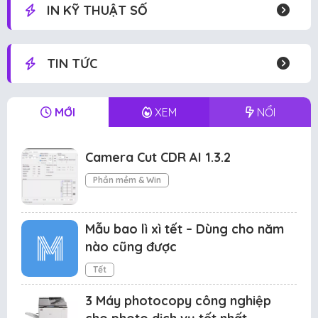
IN KỸ THUẬT SỐ
TIN TỨC
MỚI
XEM
NỔI
Camera Cut CDR AI 1.3.2
Phần mềm & Win
Mẫu bao lì xì tết – Dùng cho năm
nào cũng được
Tết
3 Máy photocopy công nghiệp