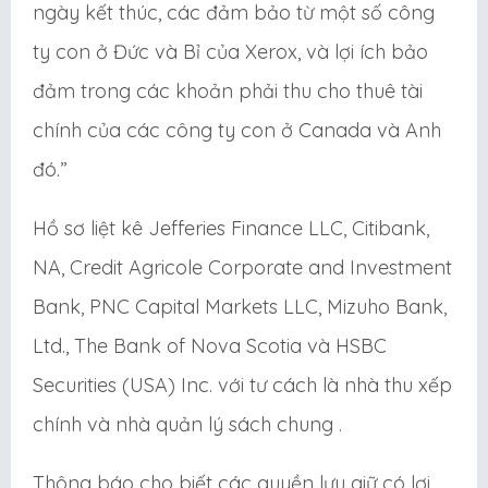
ngày kết thúc, các đảm bảo từ một số công
ty con ở Đức và Bỉ của Xerox, và lợi ích bảo
đảm trong các khoản phải thu cho thuê tài
chính của các công ty con ở Canada và Anh
đó.”
Hồ sơ liệt kê Jefferies Finance LLC, Citibank,
NA, Credit Agricole Corporate and Investment
Bank, PNC Capital Markets LLC, Mizuho Bank,
Ltd., The Bank of Nova Scotia và HSBC
Securities (USA) Inc. với tư cách là nhà thu xếp
chính và nhà quản lý sách chung .
Thông báo cho biết các quyền lưu giữ có lợi