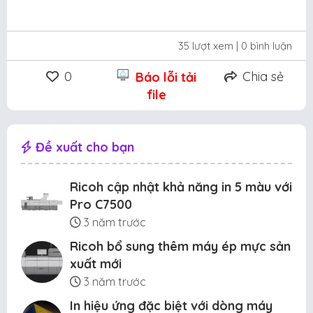
35 lượt xem
| 0 bình luận
0
Chia sẻ
Báo lỗi tải
file
Đề xuất cho bạn
Ricoh cập nhật khả năng in 5 màu với
Pro C7500
3 năm trước
Ricoh bổ sung thêm máy ép mực sản
xuất mới
3 năm trước
In hiệu ứng đặc biệt với dòng máy