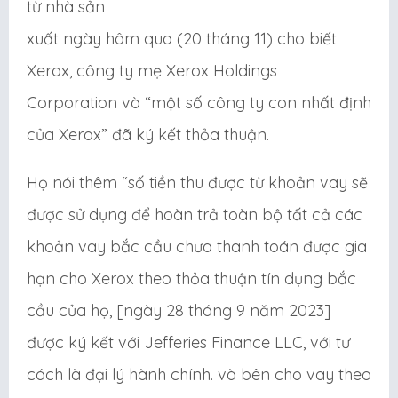
từ nhà sản
xuất ngày hôm qua (20 tháng 11) cho biết
Xerox, công ty mẹ Xerox Holdings
Corporation và “một số công ty con nhất định
của Xerox” đã ký kết thỏa thuận.
Họ nói thêm “số tiền thu được từ khoản vay sẽ
được sử dụng để hoàn trả toàn bộ tất cả các
khoản vay bắc cầu chưa thanh toán được gia
hạn cho Xerox theo thỏa thuận tín dụng bắc
cầu của họ, [ngày 28 tháng 9 năm 2023]
được ký kết với Jefferies Finance LLC, với tư
cách là đại lý hành chính. và bên cho vay theo