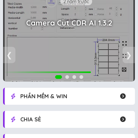
2 năm trước
Camera Cut CDR AI 1.3.2
❮
❯
PHẦN MỀM & WIN
CHIA SẺ