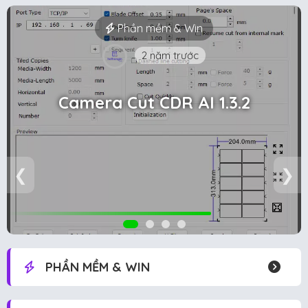
Phần mềm & Win
2 năm trước
Camera Cut CDR AI 1.3.2
❮
❯
PHẦN MỀM & WIN