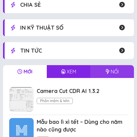
CHIA SẺ
IN KỸ THUẬT SỐ
TIN TỨC
MỚI
XEM
NỔI
Camera Cut CDR AI 1.3.2
Phần mềm & Win
Mẫu bao lì xì tết – Dùng cho năm
nào cũng được