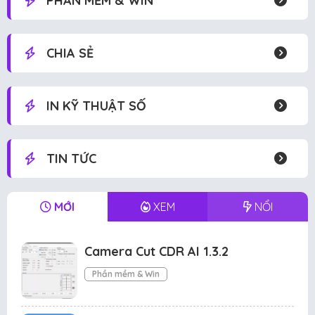
PHẦN MỀM & WIN
CHIA SẺ
IN KỸ THUẬT SỐ
TIN TỨC
MỚI
XEM
NỔI
Camera Cut CDR AI 1.3.2
Phần mềm & Win