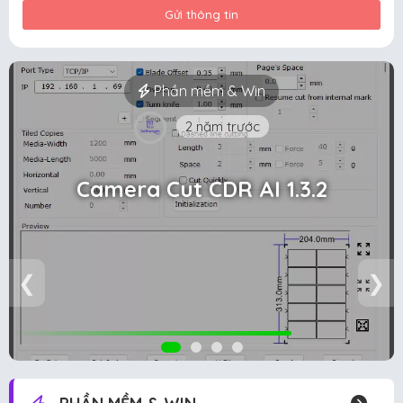
Gửi thông tin
Phần mềm & Win
2 năm trước
Camera Cut CDR AI 1.3.2
❮
❯