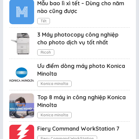
Mẫu bao lì xì tết – Dùng cho năm
nào cũng được
Tết
3 Máy photocopy công nghiệp
cho photo dịch vụ tốt nhất
Ricoh
Ưu điểm dòng máy photo Konica
Minolta
Konica minolta
Top 8 máy in công nghiệp Konica
Minolta
Konica minolta
Fiery Command WorkStation 7
Fiery Command WorkStation