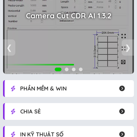
Camera Cut CDR AI 1.3.2
❮
❯
PHẦN MỀM & WIN
CHIA SẺ
IN KỸ THUẬT SỐ